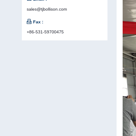
sales@tjbollison.com

Fax :
+86-531-59700475