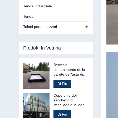
Tenda Industriale
Tenda
+
Teloni personalizzati
Prodotti In Vetrina
Berms di
contenimento della
parete dell'asta di
fuoriuscita della
gestione dei rifiuti
Di Più
secondari
Coperchio del
sacchetto di
imballaggio in legno
del sacchetto di
legname tessuto PE
Di Più