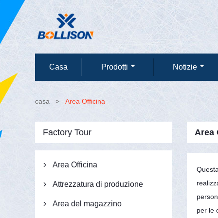
Casa
Prodotti
Notizie
casa
>
Area Officina
Factory Tour
Area 
Area Officina

Questa 
realizz
Attrezzatura di produzione

persona
Area del magazzino

per le 