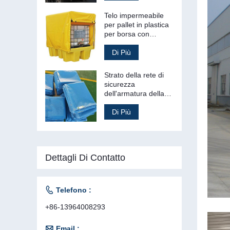
stampato
Telo impermeabile
per pallet in plastica
per borsa con
copertura per pallet
in tela cerata in PVC
Di Più
Strato della rete di
sicurezza
dell'armatura della
costruzione a prova
di fuoco del PVC di
Di Più
plastica
Dettagli Di Contatto

Telefono :
+86-13964008293

Email :