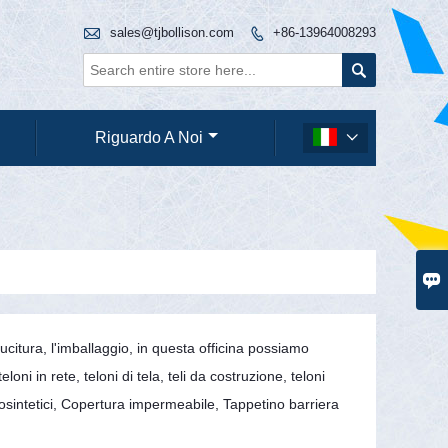

sales@tjbollison.com
+86-13964008293


Riguardo A Noi


a cucitura, l'imballaggio, in questa officina possiamo
loni in rete, teloni di tela, teli da costruzione, teloni
eosintetici, Copertura impermeabile, Tappetino barriera