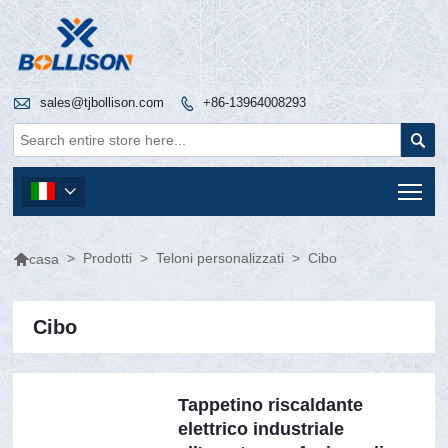

sales@tjbollison.com
+86-13964008293


Tog


>
Prodotti
>
Teloni personalizzati
>
Cibo
casa
Cibo
Tappetino riscaldante
elettrico industriale