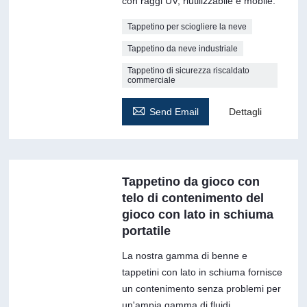
con raggi UV, riutilizzabile e mobile.
Tappetino per sciogliere la neve
Tappetino da neve industriale
Tappetino di sicurezza riscaldato
commerciale

Send Email
Dettagli
Tappetino da gioco con
telo di contenimento del
gioco con lato in schiuma
portatile
La nostra gamma di benne e
tappetini con lato in schiuma fornisce
un contenimento senza problemi per
un'ampia gamma di fluidi,