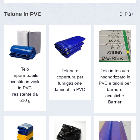
Telone In PVC
Di Più+
Telo
Telone e
Telo in tessuto
impermeabile
copertura per
insonorizzato in
rivestito in vinile
fumigazione
PVC e teloni per
in PVC
laminati in PVC
barriere
resistente da
acustiche
610 g
Barrier