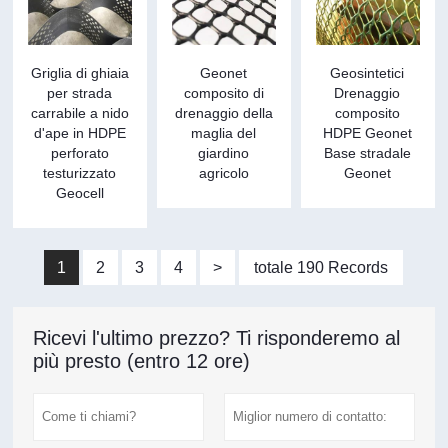
Griglia di ghiaia
Geonet
Geosintetici
per strada
composito di
Drenaggio
carrabile a nido
drenaggio della
composito
d'ape in HDPE
maglia del
HDPE Geonet
perforato
giardino
Base stradale
testurizzato
agricolo
Geonet
Geocell
1
2
3
4
>
totale 190 Records
Ricevi l'ultimo prezzo? Ti risponderemo al
più presto (entro 12 ore)