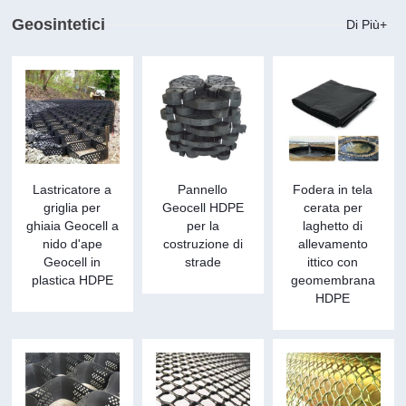
Geosintetici
Di Più+
Lastricatore a
Pannello
Fodera in tela
griglia per
Geocell HDPE
cerata per
ghiaia Geocell a
per la
laghetto di
nido d'ape
costruzione di
allevamento
Geocell in
strade
ittico con
plastica HDPE
geomembrana
HDPE