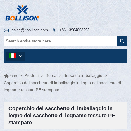

sales@tjbollison.com
+86-13964008293


Tog


>
Prodotti
>
Borsa
>
Borsa da imballaggio
>
casa
Coperchio del sacchetto di imballaggio in legno del sacchetto di
legname tessuto PE stampato
Coperchio del sacchetto di imballaggio in
legno del sacchetto di legname tessuto PE
stampato