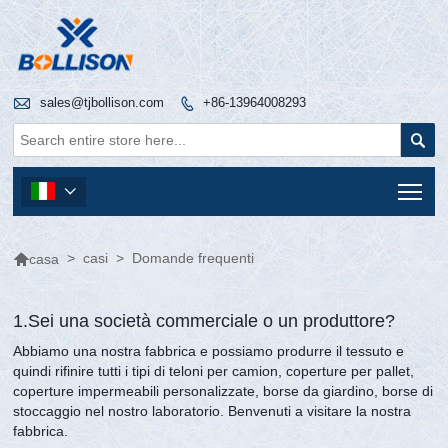

sales@tjbollison.com
+86-13964008293


Tog


>
casi
>
Domande frequenti
casa
1.Sei una società commerciale o un produttore?
Abbiamo una nostra fabbrica e possiamo produrre il tessuto e
quindi rifinire tutti i tipi di teloni per camion, coperture per pallet,
coperture impermeabili personalizzate, borse da giardino, borse di
stoccaggio nel nostro laboratorio. Benvenuti a visitare la nostra
fabbrica.