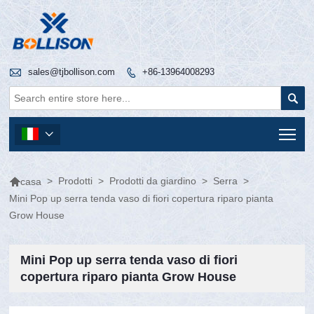

sales@tjbollison.com
+86-13964008293


Tog


>
Prodotti
>
Prodotti da giardino
>
Serra
>
casa
Mini Pop up serra tenda vaso di fiori copertura riparo pianta
Grow House
Mini Pop up serra tenda vaso di fiori
copertura riparo pianta Grow House