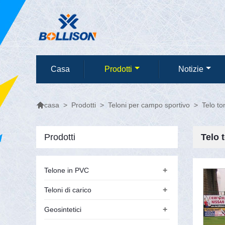
Casa
Prodotti
Notizie

>
Prodotti
>
Teloni per campo sportivo
>
Telo to
casa
Prodotti
Telo 
+
Telone in PVC
+
Teloni di carico
+
Geosintetici