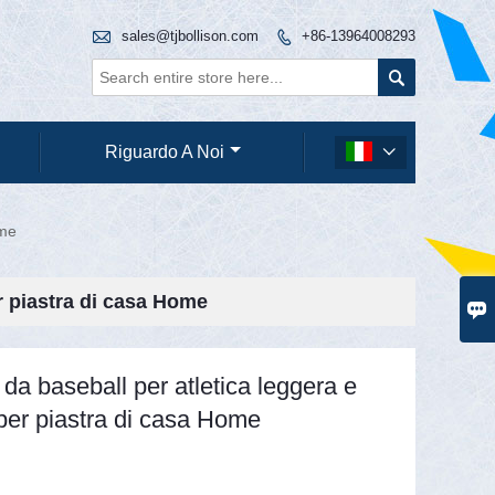

sales@tjbollison.com
+86-13964008293


Riguardo A Noi

ome
r piastra di casa Home

 da baseball per atletica leggera e
per piastra di casa Home