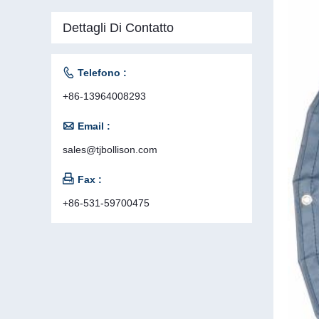
Dettagli Di Contatto

Telefono :
+86-13964008293

Email :
sales@tjbollison.com

Fax :
+86-531-59700475