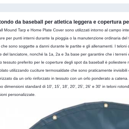
tondo da baseball per atletica leggera e copertura p
ll Mound Tarp e Home Plate Cover sono utilizzati intorno al campo inter
ure per punti interni durante la pioggia o la manutenzione ordinaria de
o che sono soggette a danni durante le partite e gli allenamenti. I telo
e del lanciatore, nonché la 1a, 2a e 3a base per garantire che i terreni
ro tessuto preferito per le coperture degli spot da baseball è poliestere 
lato utilizzando cuciture termosaldate che sono praticamente invisibili 
rizzato da un orlo rinforzato in tessuto con un orlo ponderato a catena
o dimensioni standard di 10', 15', 18', 20', 25', 26' e 30' in teloni rotond
ioni personalizzate.