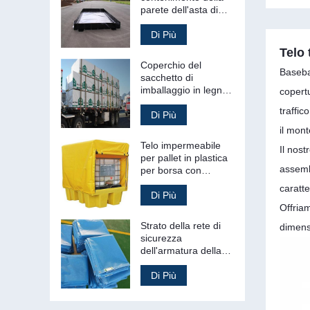
parete dell'asta di
fuoriuscita della
gestione dei rifiuti
Di Più
secondari
Telo 
Coperchio del
Baseba
sacchetto di
imballaggio in legno
copert
del sacchetto di
traffic
legname tessuto PE
Di Più
stampato
il mont
Telo impermeabile
Il nost
per pallet in plastica
assemb
per borsa con
copertura per pallet
caratte
in tela cerata in PVC
Di Più
Offriam
Strato della rete di
dimens
sicurezza
dell'armatura della
costruzione a prova
di fuoco del PVC di
Di Più
plastica