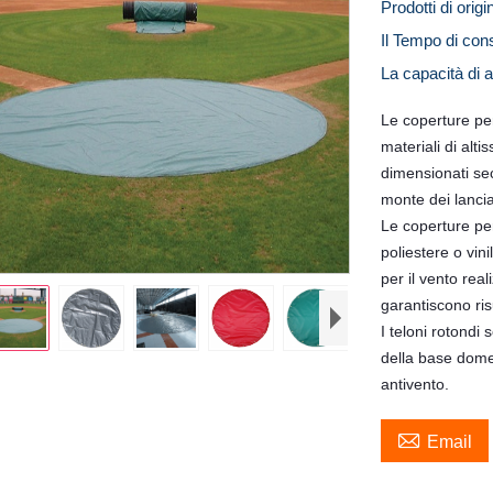
Prodotti di orig
Il Tempo di co
La capacità di
Le coperture pe
materiali di alt
dimensionati sec
monte dei lancia
Le coperture per
poliestere o vin
per il vento rea
garantiscono ris
I teloni rotondi
della base domes
antivento.

Email