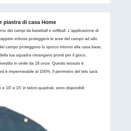
er piastra di casa Home
no dei campi da baseball e softball. L'applicazione di
l tappeto erboso proteggerà le aree del campo ad alto
ni del campo proteggono lo sporco intorno alla casa base,
 della tua squadra rimangano pronti per il gioco.
rivestito in vinile da 18 once. Questo tessuto è
ed è impermeabile al 100%. Il perimetro del telo sarà
.
i e 10' e 15' in teloni quadrati, sono disponibili