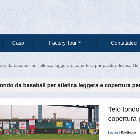
Caso
Factory Tour
Contattateci
ndo da baseball per atletica leggera e copertura per piastra di casa H
tondo da baseball per atletica leggera e copertura pe
Telo tondo
copertura 
brand
Bollison