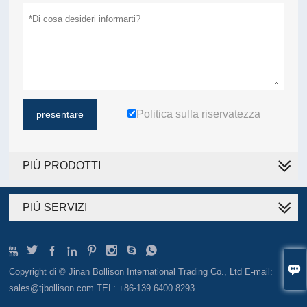
Politica sulla riservatezza
presentare
PIÙ PRODOTTI
PIÙ SERVIZI









Copyright di © Jinan Bollison International Trading Co., Ltd E-mail:
sales@tjbollison.com TEL: +86-139 6400 8293