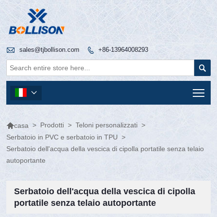

sales@tjbollison.com
+86-13964008293


Tog


>
Prodotti
>
Teloni personalizzati
>
casa
Serbatoio in PVC e serbatoio in TPU
>
Serbatoio dell'acqua della vescica di cipolla portatile senza telaio
autoportante
Serbatoio dell'acqua della vescica di cipolla
portatile senza telaio autoportante